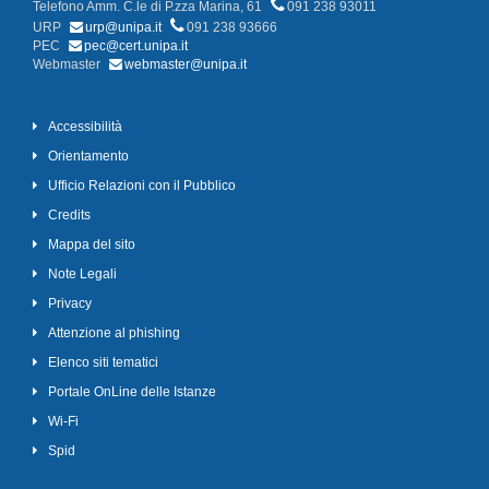
Telefono Amm. C.le di P.zza Marina, 61
091 238 93011
URP
urp@unipa.it
091 238 93666
PEC
pec@cert.unipa.it
Webmaster
webmaster@unipa.it
Accessibilità
Orientamento
Ufficio Relazioni con il Pubblico
Credits
Mappa del sito
Note Legali
Privacy
Attenzione al phishing
Elenco siti tematici
Portale OnLine delle Istanze
Wi-Fi
Spid