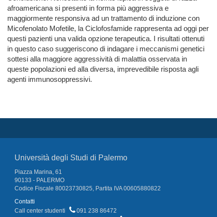
afroamericana si presenti in forma più aggressiva e
maggiormente responsiva ad un trattamento di induzione con
Micofenolato Mofetile, la Ciclofosfamide rappresenta ad oggi per
questi pazienti una valida opzione terapeutica. I risultati ottenuti
in questo caso suggeriscono di indagare i meccanismi genetici
sottesi alla maggiore aggressività di malattia osservata in
queste popolazioni ed alla diversa, imprevedibile risposta agli
agenti immunosoppressivi.
Università degli Studi di Palermo
Piazza Marina, 61
90133 - PALERMO
Codice Fiscale 80023730825, Partita IVA 00605880822
Contatti
Call center studenti
091 238 86472