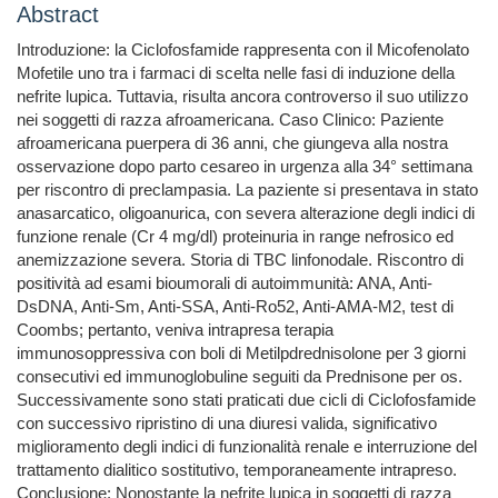
Abstract
Introduzione: la Ciclofosfamide rappresenta con il Micofenolato
Mofetile uno tra i farmaci di scelta nelle fasi di induzione della
nefrite lupica. Tuttavia, risulta ancora controverso il suo utilizzo
nei soggetti di razza afroamericana. Caso Clinico: Paziente
afroamericana puerpera di 36 anni, che giungeva alla nostra
osservazione dopo parto cesareo in urgenza alla 34° settimana
per riscontro di preclampasia. La paziente si presentava in stato
anasarcatico, oligoanurica, con severa alterazione degli indici di
funzione renale (Cr 4 mg/dl) proteinuria in range nefrosico ed
anemizzazione severa. Storia di TBC linfonodale. Riscontro di
positività ad esami bioumorali di autoimmunità: ANA, Anti-
DsDNA, Anti-Sm, Anti-SSA, Anti-Ro52, Anti-AMA-M2, test di
Coombs; pertanto, veniva intrapresa terapia
immunosoppressiva con boli di Metilpdrednisolone per 3 giorni
consecutivi ed immunoglobuline seguiti da Prednisone per os.
Successivamente sono stati praticati due cicli di Ciclofosfamide
con successivo ripristino di una diuresi valida, significativo
miglioramento degli indici di funzionalità renale e interruzione del
trattamento dialitico sostitutivo, temporaneamente intrapreso.
Conclusione: Nonostante la nefrite lupica in soggetti di razza