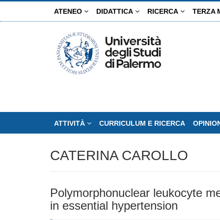
Salta
ATENEO
DIDATTICA
RICERCA
TERZA 
al
contenuto
principale
ATTIVITÀ
CURRICULUM E RICERCA
OPINIO
CATERINA CAROLLO
Polymorphonuclear leukocyte memb
in essential hypertension