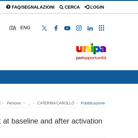
FAQ/SEGNALAZIONI
CERCA
LOGIN
ITA
ENG
E
Persone
...
CATERINA CAROLLO
Pubblicazione
t baseline and after activation