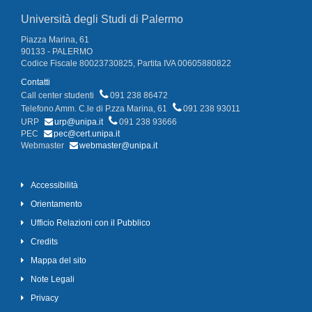
Università degli Studi di Palermo
Piazza Marina, 61
90133 - PALERMO
Codice Fiscale 80023730825, Partita IVA 00605880822
Contatti
Call center studenti
091 238 86472
Telefono Amm. C.le di P.zza Marina, 61
091 238 93011
URP
urp@unipa.it
091 238 93666
PEC
pec@cert.unipa.it
Webmaster
webmaster@unipa.it
Accessibilità
Orientamento
Ufficio Relazioni con il Pubblico
Credits
Mappa del sito
Note Legali
Privacy