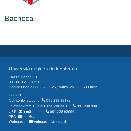
Bacheca
Università degli Studi di Palermo
Piazza Marina, 61
90133 - PALERMO
Codice Fiscale 80023730825, Partita IVA 00605880822
Contatti
Call center studenti
091 238 86472
Telefono Amm. C.le di P.zza Marina, 61
091 238 93011
URP
urp@unipa.it
091 238 93666
PEC
pec@cert.unipa.it
Webmaster
webmaster@unipa.it