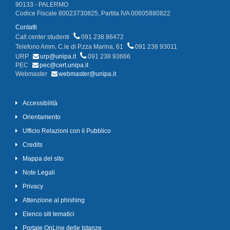
90133 - PALERMO
Codice Fiscale 80023730825, Partita IVA 00605880822
Contatti
Call center studenti
091 238 86472
Telefono Amm. C.le di P.zza Marina, 61
091 238 93011
URP
urp@unipa.it
091 238 93666
PEC
pec@cert.unipa.it
Webmaster
webmaster@unipa.it
Accessibilità
Orientamento
Ufficio Relazioni con il Pubblico
Credits
Mappa del sito
Note Legali
Privacy
Attenzione al phishing
Elenco siti tematici
Portale OnLine delle Istanze