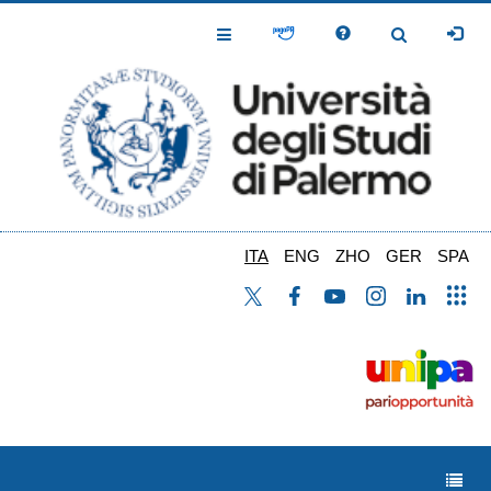
Salta
al
Toggle
Toggle
contenuto
Navigation
Navigation
principale
ITA
ENG
ZHO
GER
SPA