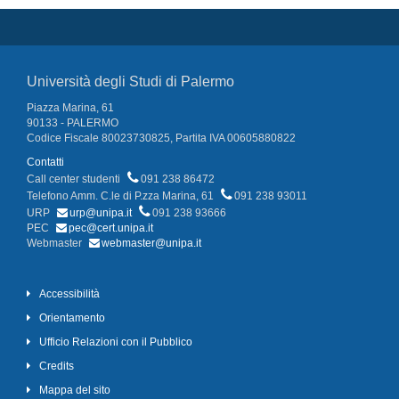
Università degli Studi di Palermo
Piazza Marina, 61
90133 - PALERMO
Codice Fiscale 80023730825, Partita IVA 00605880822
Contatti
Call center studenti
091 238 86472
Telefono Amm. C.le di P.zza Marina, 61
091 238 93011
URP
urp@unipa.it
091 238 93666
PEC
pec@cert.unipa.it
Webmaster
webmaster@unipa.it
Accessibilità
Orientamento
Ufficio Relazioni con il Pubblico
Credits
Mappa del sito