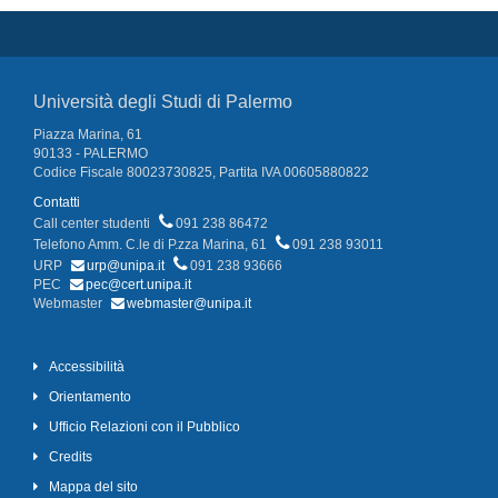
Università degli Studi di Palermo
Piazza Marina, 61
90133 - PALERMO
Codice Fiscale 80023730825, Partita IVA 00605880822
Contatti
Call center studenti
091 238 86472
Telefono Amm. C.le di P.zza Marina, 61
091 238 93011
URP
urp@unipa.it
091 238 93666
PEC
pec@cert.unipa.it
Webmaster
webmaster@unipa.it
Accessibilità
Orientamento
Ufficio Relazioni con il Pubblico
Credits
Mappa del sito