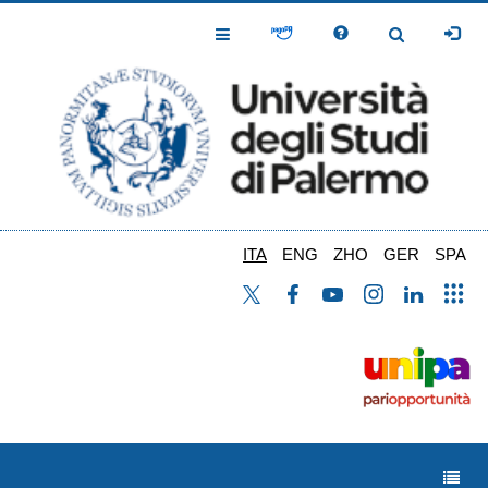
Salta
al
Toggle
Toggle
contenuto
Navigation
Navigation
principale
ITA
ENG
ZHO
GER
SPA