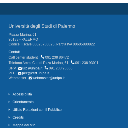
Università degli Studi di Palermo
Piazza Marina, 61
90133 - PALERMO
Codice Fiscale 80023730825, Partita IVA 00605880822
Contatti
Call center studenti
091 238 86472
Telefono Amm. C.le di P.zza Marina, 61
091 238 93011
URP
urp@unipa.it
091 238 93666
PEC
pec@cert.unipa.it
Webmaster
webmaster@unipa.it
Accessibilità
Orientamento
Ufficio Relazioni con il Pubblico
Credits
Mappa del sito