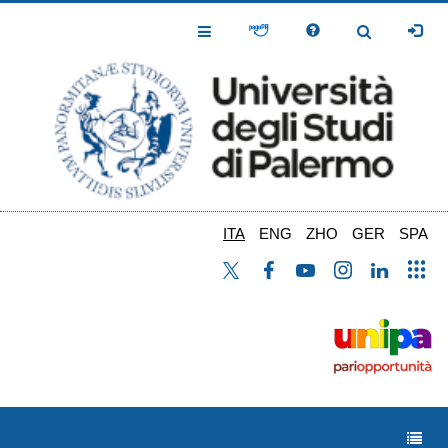
Salta
al
Toggle
Toggle
contenuto
Navigation
Navigation
principale
ITA
ENG
ZHO
GER
SPA