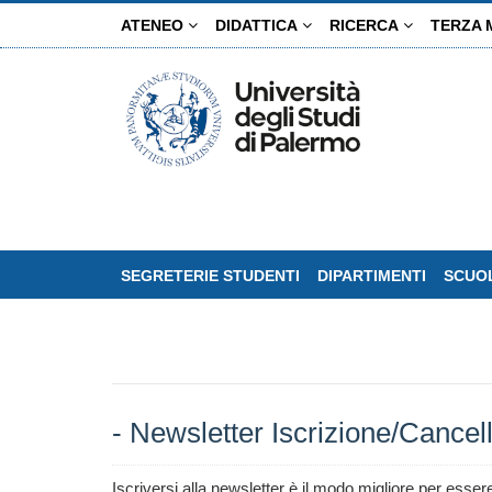
Salta
ATENEO
DIDATTICA
RICERCA
TERZA 
al
contenuto
principale
SEGRETERIE STUDENTI
DIPARTIMENTI
SCUOL
- Newsletter Iscrizione/Cancel
Iscriversi alla newsletter è il modo migliore per esser