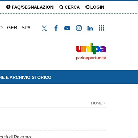
FAQ/SEGNALAZIONI
CERCA
LOGIN
O
GER
SPA
HE E ARCHIVIO STORICO
HOME
rsità di Palermo.