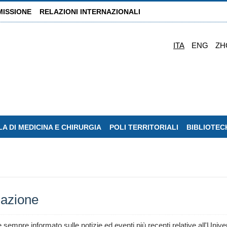
MISSIONE
RELAZIONI INTERNAZIONALI
ITA
ENG
ZH
A DI MEDICINA E CHIRURGIA
POLI TERRITORIALI
BIBLIOTEC
lazione
e sempre informato sulle notizie ed eventi più recenti relative all'Unive