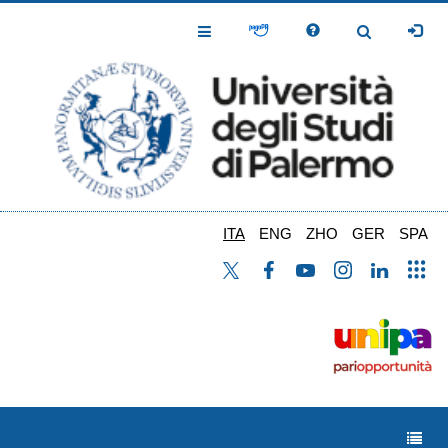
Salta
al
Toggle
Toggle
contenuto
Navigation
Navigation
principale
ITA
ENG
ZHO
GER
SPA