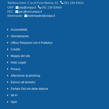
Telefono Amm. C.le di P.zza Marina, 61
091 238 93011
URP
urp@unipa.it
091 238 93666
PEC
pec@cert.unipa.it
Webmaster
webmaster@unipa.it
Accessibilità
Orientamento
Ufficio Relazioni con il Pubblico
Credits
Mappa del sito
Note Legali
Privacy
Attenzione al phishing
Elenco siti tematici
Portale OnLine delle Istanze
Wi-Fi
Spid