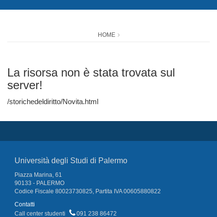
HOME
La risorsa non è stata trovata sul
server!
/storichedeldiritto/Novita.html
Università degli Studi di Palermo
Piazza Marina, 61
90133 - PALERMO
Codice Fiscale 80023730825, Partita IVA 00605880822
Contatti
Call center studenti
091 238 86472