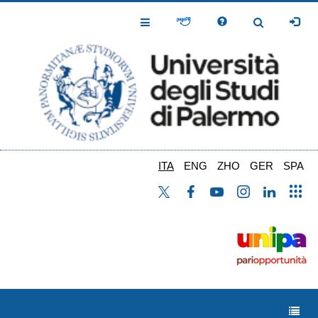
Salta
al
Toggle
Toggle
contenuto
Navigation
Navigation
principale
ITA
ENG
ZHO
GER
SPA