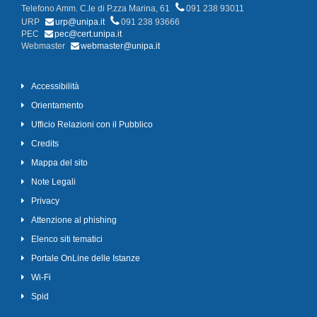
Telefono Amm. C.le di P.zza Marina, 61
091 238 93011
URP
urp@unipa.it
091 238 93666
PEC
pec@cert.unipa.it
Webmaster
webmaster@unipa.it
Accessibilità
Orientamento
Ufficio Relazioni con il Pubblico
Credits
Mappa del sito
Note Legali
Privacy
Attenzione al phishing
Elenco siti tematici
Portale OnLine delle Istanze
Wi-Fi
Spid