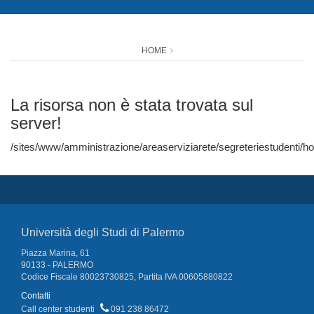
HOME
La risorsa non è stata trovata sul
server!
/sites/www/amministrazione/areaserviziarete/segreteriestudenti
Università degli Studi di Palermo
Piazza Marina, 61
90133 - PALERMO
Codice Fiscale 80023730825, Partita IVA 00605880822
Contatti
Call center studenti
091 238 86472