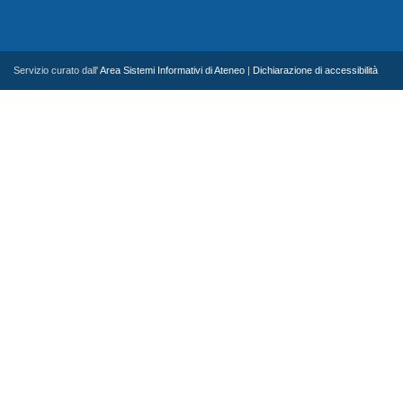
Servizio curato dall'
Area Sistemi Informativi di Ateneo
|
Dichiarazione di accessibilità