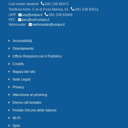
Call center studenti
091 238 86472
Telefono Amm. C.le di P.zza Marina, 61
091 238 93011
URP
urp@unipa.it
091 238 93666
PEC
pec@cert.unipa.it
Webmaster
webmaster@unipa.it
Accessibilità
Orientamento
Ufficio Relazioni con il Pubblico
Credits
Mappa del sito
Note Legali
Privacy
Attenzione al phishing
Elenco siti tematici
Portale OnLine delle Istanze
Wi-Fi
Spid