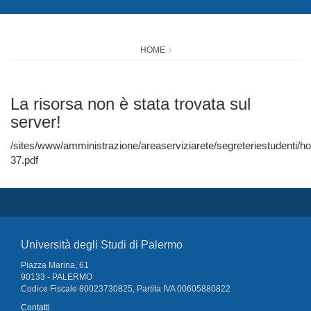
HOME
La risorsa non è stata trovata sul
server!
/sites/www/amministrazione/areaserviziarete/segreteriestudenti/
37.pdf
Università degli Studi di Palermo
Piazza Marina, 61
90133 - PALERMO
Codice Fiscale 80023730825, Partita IVA 00605880822
Contatti