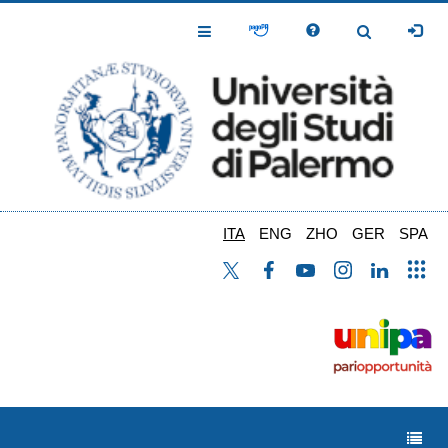
Salta
al
Toggle
Toggle
contenuto
Navigation
Navigation
principale
ITA
ENG
ZHO
GER
SPA