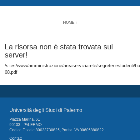
HOME
La risorsa non è stata trovata sul
server!
/sites/www/amministrazione/areaserviziarete/segreteriestudenti/
68.pdf
Università degli Studi di Palermo
Piazza Marina, 61
90133 - PALERMO
Codice Fiscale 80023730825, Partita IVA 00605880822
Contatti