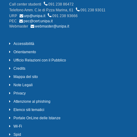
Call center studenti
091 238 86472
Telefono Amm. C.le di P.zza Marina, 61
091 238 93011
URP
urp@unipa.it
091 238 93666
PEC
pec@cert.unipa.it
Webmaster
webmaster@unipa.it
Accessibilità
Orientamento
Ufficio Relazioni con il Pubblico
Credits
Mappa del sito
Note Legali
Privacy
Attenzione al phishing
Elenco siti tematici
Portale OnLine delle Istanze
Wi-Fi
Spid