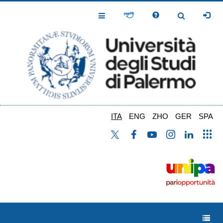
Salta
al
Toggle
Toggle
contenuto
Navigation
Navigation
principale
ITA
ENG
ZHO
GER
SPA