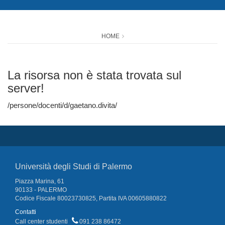
HOME
La risorsa non è stata trovata sul
server!
/persone/docenti/d/gaetano.divita/
Università degli Studi di Palermo
Piazza Marina, 61
90133 - PALERMO
Codice Fiscale 80023730825, Partita IVA 00605880822
Contatti
Call center studenti
091 238 86472