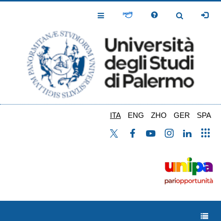
Salta
al
Toggle
Toggle
contenuto
Navigation
Navigation
principale
ITA
ENG
ZHO
GER
SPA