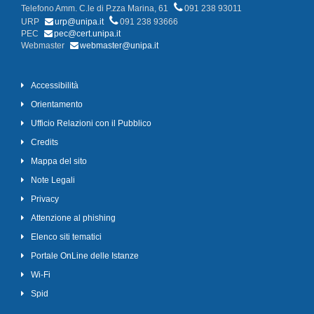
Telefono Amm. C.le di P.zza Marina, 61
091 238 93011
URP
urp@unipa.it
091 238 93666
PEC
pec@cert.unipa.it
Webmaster
webmaster@unipa.it
Accessibilità
Orientamento
Ufficio Relazioni con il Pubblico
Credits
Mappa del sito
Note Legali
Privacy
Attenzione al phishing
Elenco siti tematici
Portale OnLine delle Istanze
Wi-Fi
Spid