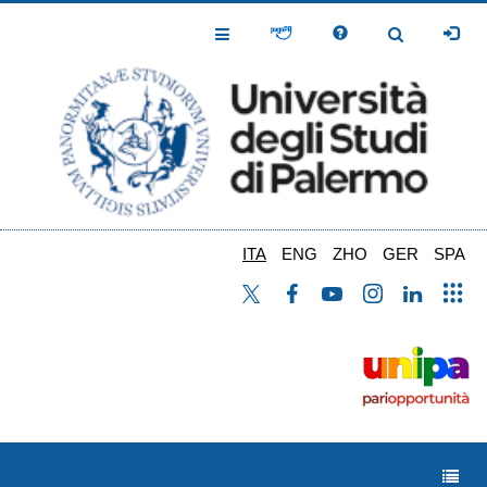
Salta
al
Toggle
Toggle
contenuto
Navigation
Navigation
principale
ITA
ENG
ZHO
GER
SPA