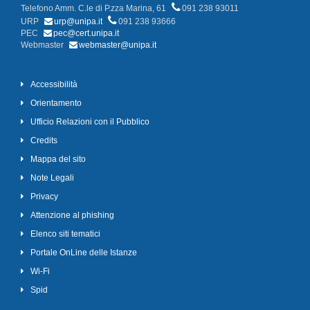
Telefono Amm. C.le di P.zza Marina, 61
091 238 93011
URP
urp@unipa.it
091 238 93666
PEC
pec@cert.unipa.it
Webmaster
webmaster@unipa.it
Accessibilità
Orientamento
Ufficio Relazioni con il Pubblico
Credits
Mappa del sito
Note Legali
Privacy
Attenzione al phishing
Elenco siti tematici
Portale OnLine delle Istanze
Wi-Fi
Spid