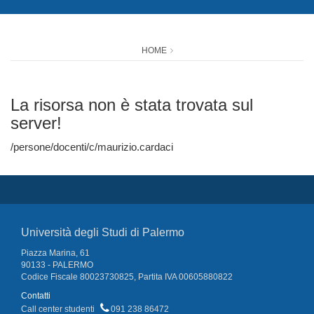
HOME
La risorsa non è stata trovata sul
server!
/persone/docenti/c/maurizio.cardaci
Università degli Studi di Palermo
Piazza Marina, 61
90133 - PALERMO
Codice Fiscale 80023730825, Partita IVA 00605880822
Contatti
Call center studenti
091 238 86472