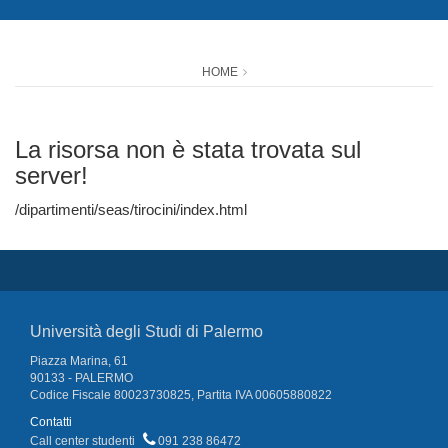
HOME
La risorsa non è stata trovata sul
server!
/dipartimenti/seas/tirocini/index.html
Università degli Studi di Palermo
Piazza Marina, 61
90133 - PALERMO
Codice Fiscale 80023730825, Partita IVA 00605880822
Contatti
Call center studenti
091 238 86472