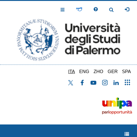
Salta
al
Toggle
Toggle
contenuto
Navigation
Navigation
principale
ITA
ENG
ZHO
GER
SPA