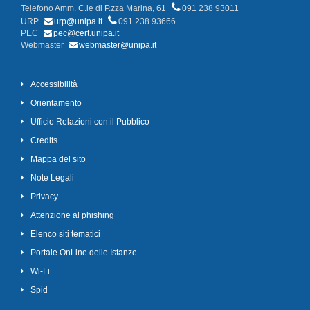
Telefono Amm. C.le di P.zza Marina, 61
091 238 93011
URP
urp@unipa.it
091 238 93666
PEC
pec@cert.unipa.it
Webmaster
webmaster@unipa.it
Accessibilità
Orientamento
Ufficio Relazioni con il Pubblico
Credits
Mappa del sito
Note Legali
Privacy
Attenzione al phishing
Elenco siti tematici
Portale OnLine delle Istanze
Wi-Fi
Spid