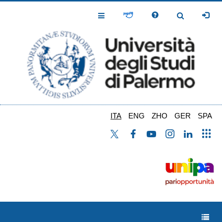
Salta
al
Toggle
Toggle
contenuto
Navigation
Navigation
principale
ITA
ENG
ZHO
GER
SPA