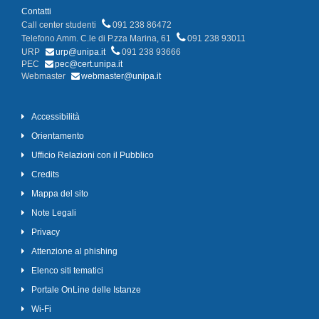
Contatti
Call center studenti
091 238 86472
Telefono Amm. C.le di P.zza Marina, 61
091 238 93011
URP
urp@unipa.it
091 238 93666
PEC
pec@cert.unipa.it
Webmaster
webmaster@unipa.it
Accessibilità
Orientamento
Ufficio Relazioni con il Pubblico
Credits
Mappa del sito
Note Legali
Privacy
Attenzione al phishing
Elenco siti tematici
Portale OnLine delle Istanze
Wi-Fi