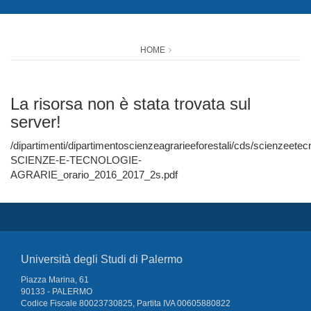
HOME
La risorsa non è stata trovata sul
server!
/dipartimenti/dipartimentoscienzeagrarieeforestali/cds/scienzeete
SCIENZE-E-TECNOLOGIE-
AGRARIE_orario_2016_2017_2s.pdf
Università degli Studi di Palermo
Piazza Marina, 61
90133 - PALERMO
Codice Fiscale 80023730825, Partita IVA 00605880822