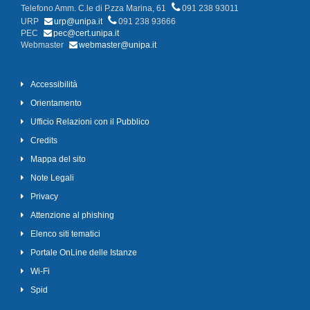
Telefono Amm. C.le di P.zza Marina, 61
091 238 93011
URP
urp@unipa.it
091 238 93666
PEC
pec@cert.unipa.it
Webmaster
webmaster@unipa.it
Accessibilità
Orientamento
Ufficio Relazioni con il Pubblico
Credits
Mappa del sito
Note Legali
Privacy
Attenzione al phishing
Elenco siti tematici
Portale OnLine delle Istanze
Wi-Fi
Spid