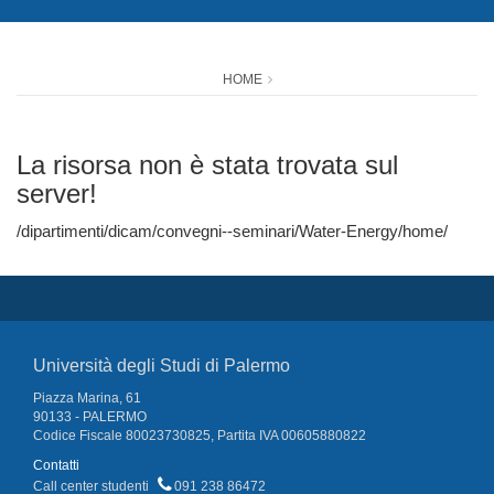
HOME
La risorsa non è stata trovata sul
server!
/dipartimenti/dicam/convegni--seminari/Water-Energy/home/
Università degli Studi di Palermo
Piazza Marina, 61
90133 - PALERMO
Codice Fiscale 80023730825, Partita IVA 00605880822
Contatti
Call center studenti
091 238 86472