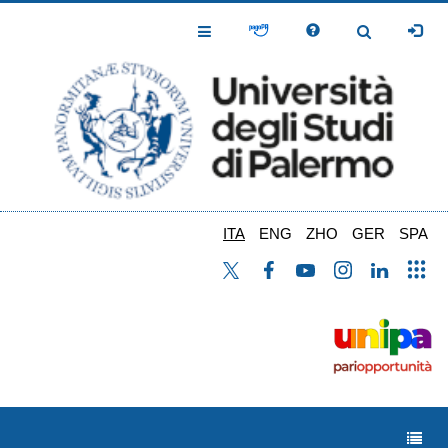
Salta
al
Toggle
Toggle
contenuto
Navigation
Navigation
principale
ITA
ENG
ZHO
GER
SPA