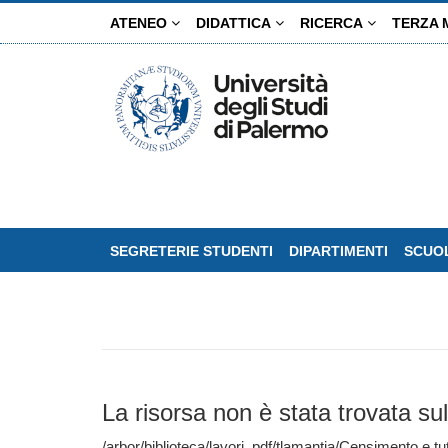
Salta
ATENEO
DIDATTICA
RICERCA
TERZA 
al
contenuto
principale
SEGRETERIE STUDENTI
DIPARTIMENTI
SCUOL
La risorsa non è stata trovata sul
/arbor/biblioteca/lavori_pdf/tlamantia/Censimento e tut