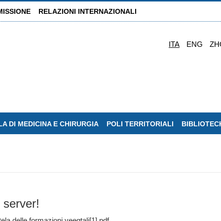
MISSIONE
RELAZIONI INTERNAZIONALI
ITA
ENG
ZH
A DI MEDICINA E CHIRURGIA
POLI TERRITORIALI
BIBLIOTEC
 server!
ela delle formazioni veegtali[1].pdf