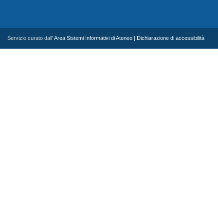
Servizio curato dall'
Area Sistemi Informativi di Ateneo
|
Dichiarazione di accessibilità