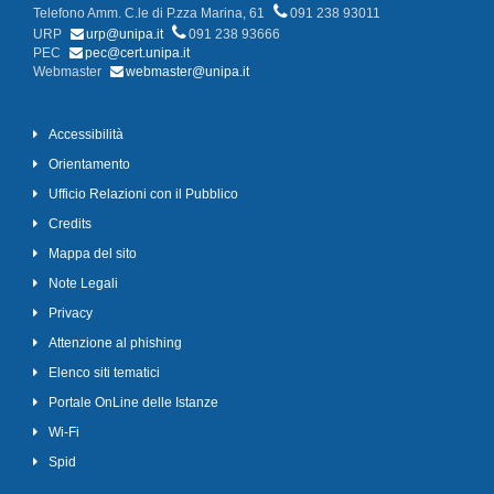
Telefono Amm. C.le di P.zza Marina, 61
091 238 93011
URP
urp@unipa.it
091 238 93666
PEC
pec@cert.unipa.it
Webmaster
webmaster@unipa.it
Accessibilità
Orientamento
Ufficio Relazioni con il Pubblico
Credits
Mappa del sito
Note Legali
Privacy
Attenzione al phishing
Elenco siti tematici
Portale OnLine delle Istanze
Wi-Fi
Spid