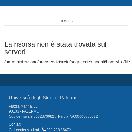
HOME
La risorsa non è stata trovata sul
server!
/amministrazione/areaserviziarete/segreteriestudenti/home/file
Università degli Studi di Palermo
Piazza Marina, 61
90133 - PALERMO
Codice Fiscale 80023730825, Partita IVA 00605880822
Contatti
Call center studenti
091 238 86472