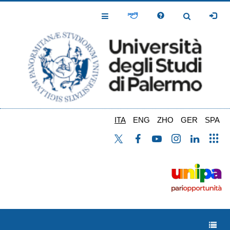
Salta
al
Toggle
Toggle
contenuto
Navigation
Navigation
principale
ITA
ENG
ZHO
GER
SPA