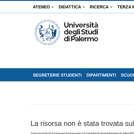
Salta
ATENEO
DIDATTICA
RICERCA
TERZA 
al
contenuto
principale
SEGRETERIE STUDENTI
DIPARTIMENTI
SCUOL
La risorsa non è stata trovata sul
/amministrazione/areaserviziarete/segreteriestude