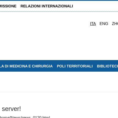
MISSIONE
RELAZIONI INTERNAZIONALI
ITA
ENG
ZH
A DI MEDICINA E CHIRURGIA
POLI TERRITORIALI
BIBLIOTEC
 server!
nti/home/News/news_0120.html