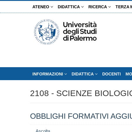
Salta
ATENEO
DIDATTICA
RICERCA
TERZA 
al
contenuto
principale
INFORMAZIONI
DIDATTICA
DOCENTI
MO
2108 - SCIENZE BIOLOG
OBBLIGHI FORMATIVI AGGIU
Ascolta