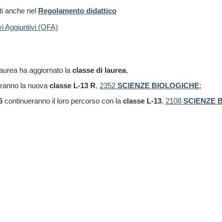
ti anche nel
Regolamento didattico
vi Aggiuntivi (OFA)
 laurea ha aggiornato la
classe di laurea
,
iranno la nuova
classe L-13 R
,
2352
SCIENZE BIOLOGICHE
;
6
continueranno il loro percorso con la
classe L-13
,
2108
SCIENZE 