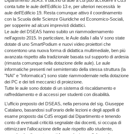
Dipartimento SEAS. Il bacino di aule a cui può accedere il CdS
conta tutte le aule dell'Edificio 13 e, per ulteriori necessità le
aule dell'Edificio 19. Resta comunque attivo il coordinamento
con la Scuola delle Scienze Giuridiche ed Economico-Sociali,
per sopperire ad alcuni imprevisti didattici.
Le aule del DSEAS hanno subito un riammodernamento
nell'agosto 2015. In particolare, le Aule dalla I alla V sono state
dotate di uno SmartPodium e nuovi video proiettori che
consentono una nuova forma di didattica multimediale, ben più
avanzata rispetto alla tradizionale basata sul supporto di ardesia
(rimasta comunque nella dotazione delle aule). Le aule
informatiche presenti nel seminterrato della stessa struttura (la
"NAI" e "Informatica") sono state riammodernate nella dotazione
dei PC e dei teli meccanici di proiezione.
Tutte le aule sono dotate di un sistema di riscaldamento e
raffreddamento e di accessi per studenti con disabilità.
L’ufficio preposto del DSEAS, nella persona del sig. Giuseppe
Catalano, basandosi sull’orario delle lezioni e degli appelli di
esame proposto dai CdS erogati dal Dipartimento e tenendo
conto di eventuali criticità segnalate dai docenti, si occupa di
ottimizzare l’allocazione delle aule rispetto allo studente,