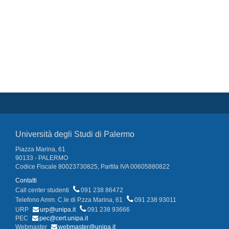
Università degli Studi di Palermo
Piazza Marina, 61
90133 - PALERMO
Codice Fiscale 80023730825, Partita IVA 00605880822
Contatti
Call center studenti
091 238 86472
Telefono Amm. C.le di P.zza Marina, 61
091 238 93011
URP
urp@unipa.it
091 238 93666
PEC
pec@cert.unipa.it
Webmaster
webmaster@unipa.it