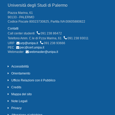
Università degli Studi di Palermo
Piazza Marina, 61
90133 - PALERMO
Codice Fiscale 80023730825, Partita IVA 00605880822
Contatti
Call center studenti
091 238 86472
Telefono Amm. C.le di P.zza Marina, 61
091 238 93011
URP
urp@unipa.it
091 238 93666
PEC
pec@cert.unipa.it
Webmaster
webmaster@unipa.it
Accessibilità
Orientamento
Ufficio Relazioni con il Pubblico
Credits
Mappa del sito
Note Legali
Privacy