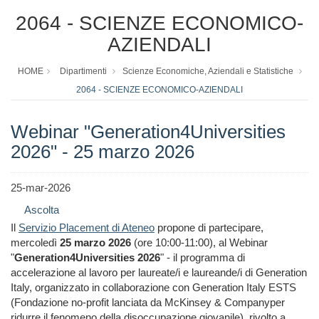
2064 - SCIENZE ECONOMICO-
AZIENDALI
HOME
Dipartimenti
Scienze Economiche, Aziendali e Statistiche
2064 - SCIENZE ECONOMICO-AZIENDALI
Webinar "Generation4Universities
2026" - 25 marzo 2026
25-mar-2026
Ascolta
Il
Servizio Placement di Ateneo
propone di partecipare,
mercoledì
25 marzo 2026
(ore 10:00-11:00), al Webinar
"
Generation4Universities 2026
" - il programma di
accelerazione al lavoro per laureate/i e laureande/i di Generation
Italy, organizzato in collaborazione con Generation Italy ESTS
(Fondazione no-profit lanciata da McKinsey & Companyper
ridurre il fenomeno della disoccupazione giovanile), rivolto a