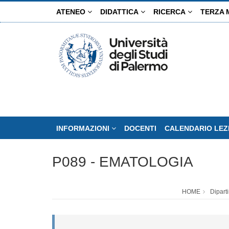
Salta
ATENEO
DIDATTICA
RICERCA
TERZA 
al
contenuto
principale
INFORMAZIONI
DOCENTI
CALENDARIO LEZ
P089 - EMATOLOGIA
HOME
Dipart