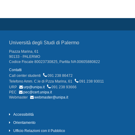
Università degli Studi di Palermo
Piazza Marina, 61
90133 - PALERMO
Codice Fiscale 80023730825, Partita IVA 00605880822
Contatti
Call center studenti
091 238 86472
Telefono Amm. C.le di P.zza Marina, 61
091 238 93011
URP
urp@unipa.it
091 238 93666
PEC
pec@cert.unipa.it
Webmaster
webmaster@unipa.it
Accessibilità
Orientamento
Ufficio Relazioni con il Pubblico