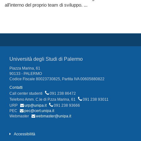
all’interno del proprio team di sviluppo. ...
Università degli Studi di Palermo
Piazza Marina, 61
90133 - PALERMO
Codice Fiscale 80023730825, Partita IVA 00605880822
Contatti
Call center studenti
091 238 86472
Telefono Amm. C.le di P.zza Marina, 61
091 238 93011
URP
urp@unipa.it
091 238 93666
PEC
pec@cert.unipa.it
Webmaster
webmaster@unipa.it
Accessibilità