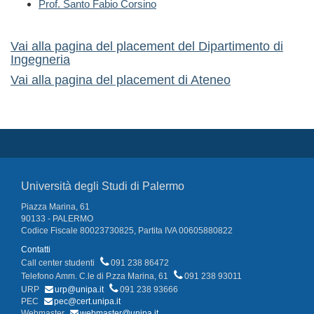
Prof. Santo Fabio Corsino
Vai alla pagina del placement del Dipartimento di
Ingegneria
Vai alla pagina del placement di Ateneo
Università degli Studi di Palermo
Piazza Marina, 61
90133 - PALERMO
Codice Fiscale 80023730825, Partita IVA 00605880822
Contatti
Call center studenti
091 238 86472
Telefono Amm. C.le di P.zza Marina, 61
091 238 93011
URP
urp@unipa.it
091 238 93666
PEC
pec@cert.unipa.it
Webmaster
webmaster@unipa.it