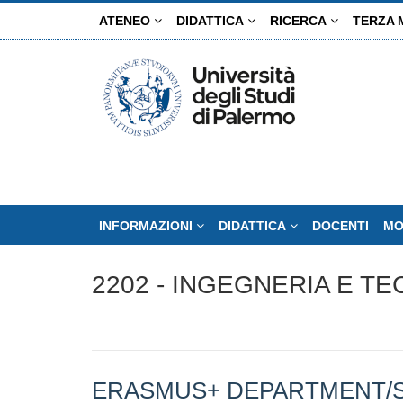
Salta
ATENEO
DIDATTICA
RICERCA
TERZA 
al
contenuto
principale
INFORMAZIONI
DIDATTICA
DOCENTI
MO
2202 - INGEGNERIA E T
ERASMUS+ DEPARTMENT/SCH