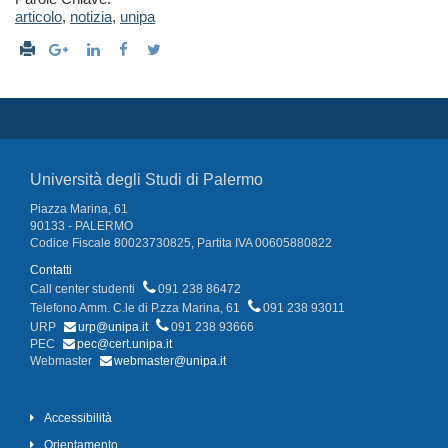
articolo
,
notizia
,
unipa
Università degli Studi di Palermo
Piazza Marina, 61
90133 - PALERMO
Codice Fiscale 80023730825, Partita IVA 00605880822
Contatti
Call center studenti
091 238 86472
Telefono Amm. C.le di P.zza Marina, 61
091 238 93011
URP
urp@unipa.it
091 238 93666
PEC
pec@cert.unipa.it
Webmaster
webmaster@unipa.it
Accessibilità
Orientamento