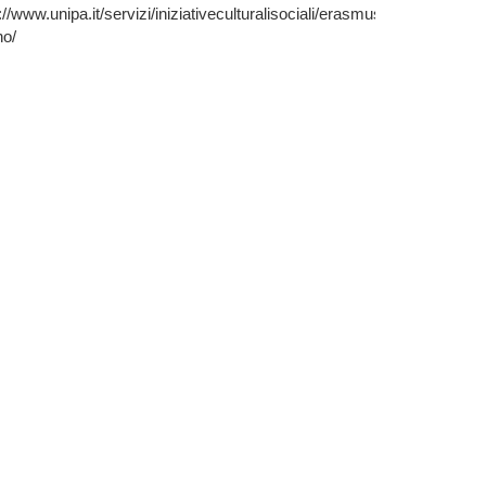
://www.unipa.it/servizi/iniziativeculturalisociali/erasmus-
no/