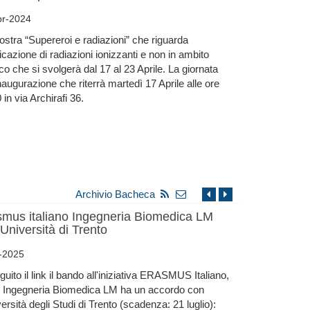
pr-2024
stra “Supereroi e radiazioni” che riguarda
licazione di radiazioni ionizzanti e non in ambito
o che si svolgerà dal 17 al 23 Aprile. La giornata
inaugurazione che riterrà martedì 17 Aprile alle ore
 in via Archirafi 36.
Archivio Bacheca
smus italiano Ingegneria Biomedica LM
Università di Trento
g-2025
guito il link il bando all'iniziativa ERASMUS Italiano,
ui Ingegneria Biomedica LM ha un accordo con
versità degli Studi di Trento (scadenza: 21 luglio):