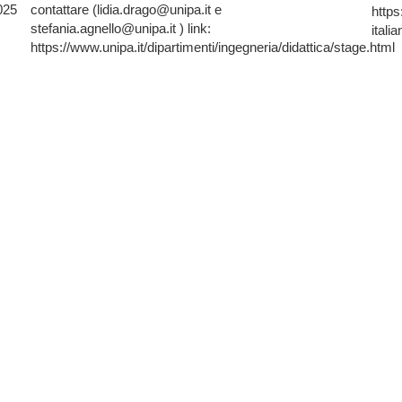
025
contattare (lidia.drago@unipa.it e
https
stefania.agnello@unipa.it ) link:
italia
https://www.unipa.it/dipartimenti/ingegneria/didattica/stage.html