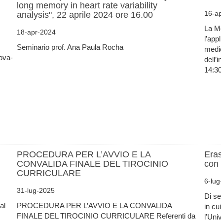
long memory in heart rate variability
16-a
analysis", 22 aprile 2024 ore 16.00
La Mo
18-apr-2024
l’app
Seminario prof. Ana Paula Rocha
medic
nova-
dell’
14:30
PROCEDURA PER L’AVVIO E LA
Era
CONVALIDA FINALE DEL TIROCINIO
con 
CURRICULARE
6-lu
31-lug-2025
Di se
al
PROCEDURA PER L’AVVIO E LA CONVALIDA
in c
FINALE DEL TIROCINIO CURRICULARE Referenti da
l'Uni