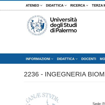
Salta
ATENEO
DIDATTICA
RICERCA
TERZA 
al
contenuto
principale
INFORMAZIONI
DIDATTICA
DOCENTI
MO
2236 - INGEGNERIA BIO
Sede: 