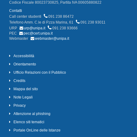
Codice Fiscale 80023730825, Partita IVA 00605880822
Contatti
Call center studenti
091 238 86472
Telefono Amm. C.le di P.zza Marina, 61
091 238 93011
URP
urp@unipa.it
091 238 93666
PEC
pec@cert.unipa.it
Webmaster
webmaster@unipa.it
Accessibilità
Orientamento
Ufficio Relazioni con il Pubblico
Credits
Mappa del sito
Note Legali
Privacy
Attenzione al phishing
Elenco siti tematici
Portale OnLine delle Istanze