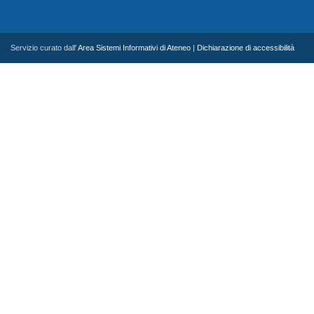
Servizio curato dall'
Area Sistemi Informativi di Ateneo
|
Dichiarazione di accessibilità