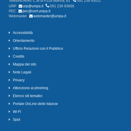
Telefono Amm. C.le di P.zza Marina, 61
091 238 93011
URP
urp@unipa.it
091 238 93666
PEC
pec@cert.unipa.it
Webmaster
webmaster@unipa.it
Accessibilità
Orientamento
Ufficio Relazioni con il Pubblico
Credits
Mappa del sito
Note Legali
Privacy
Attenzione al phishing
Elenco siti tematici
Portale OnLine delle Istanze
Wi-Fi
Spid