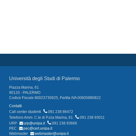
Università degli Studi di Palermo
Piazza Marina, 61
90133 - PALERMO
Codice Fiscale 80023730825, Partita IVA 00605880822
Contatti
Call center studenti
091 238 86472
Telefono Amm. C.le di P.zza Marina, 61
091 238 93011
URP
urp@unipa.it
091 238 93666
PEC
pec@cert.unipa.it
Webmaster
webmaster@unipa.it