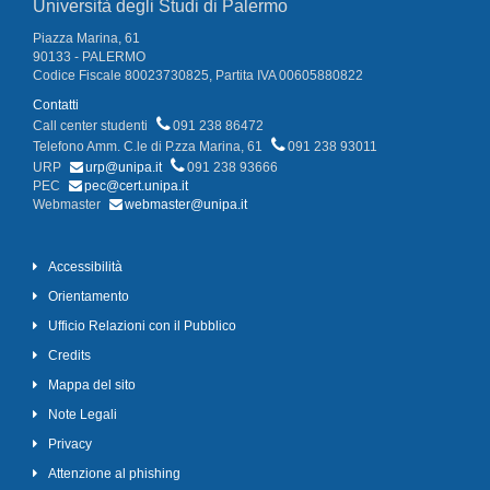
Università degli Studi di Palermo
Piazza Marina, 61
90133 - PALERMO
Codice Fiscale 80023730825, Partita IVA 00605880822
Contatti
Call center studenti
091 238 86472
Telefono Amm. C.le di P.zza Marina, 61
091 238 93011
URP
urp@unipa.it
091 238 93666
PEC
pec@cert.unipa.it
Webmaster
webmaster@unipa.it
Accessibilità
Orientamento
Ufficio Relazioni con il Pubblico
Credits
Mappa del sito
Note Legali
Privacy
Attenzione al phishing