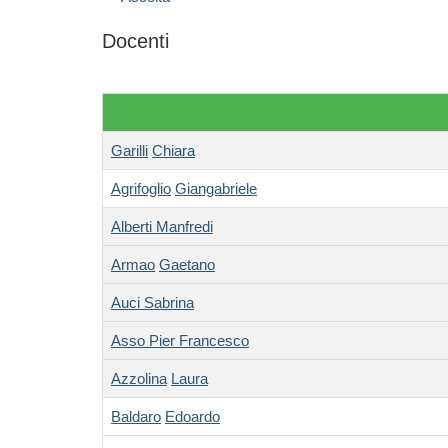
Docenti
Garilli
Chiara
Agrifoglio
Giangabriele
Alberti Manfredi
Armao
Gaetano
Auci Sabrina
Asso Pier Francesco
Azzolina
Laura
Baldaro
Edoardo