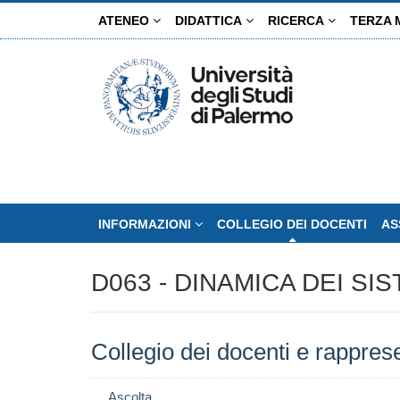
Salta
ATENEO
DIDATTICA
RICERCA
TERZA 
al
contenuto
principale
INFORMAZIONI
COLLEGIO DEI DOCENTI
AS
D063 - DINAMICA DEI SIS
Collegio dei docenti e rappres
Ascolta