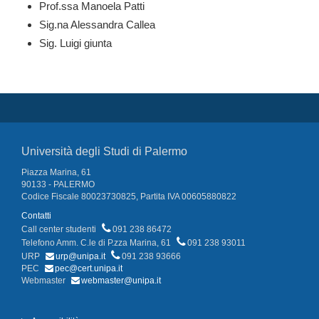
Prof.ssa Manoela Patti
Sig.na Alessandra Callea
Sig. Luigi giunta
Università degli Studi di Palermo
Piazza Marina, 61
90133 - PALERMO
Codice Fiscale 80023730825, Partita IVA 00605880822
Contatti
Call center studenti
091 238 86472
Telefono Amm. C.le di P.zza Marina, 61
091 238 93011
URP
urp@unipa.it
091 238 93666
PEC
pec@cert.unipa.it
Webmaster
webmaster@unipa.it