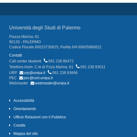
Università degli Studi di Palermo
Piazza Marina, 61
90133 - PALERMO
Codice Fiscale 80023730825, Partita IVA 00605880822
Contatti
Call center studenti
091 238 86472
Telefono Amm. C.le di P.zza Marina, 61
091 238 93011
URP
urp@unipa.it
091 238 93666
PEC
pec@cert.unipa.it
Webmaster
webmaster@unipa.it
Accessibilità
Orientamento
Ufficio Relazioni con il Pubblico
Credits
Mappa del sito