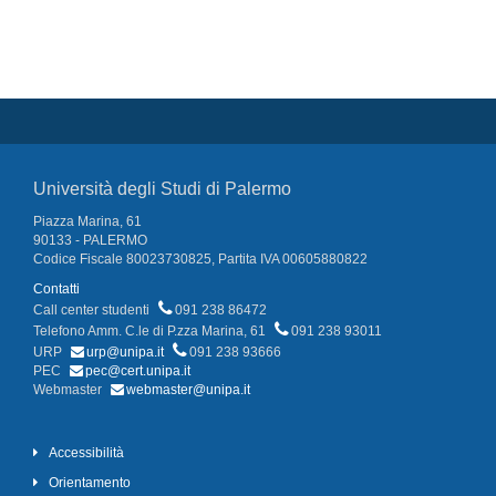
Università degli Studi di Palermo
Piazza Marina, 61
90133 - PALERMO
Codice Fiscale 80023730825, Partita IVA 00605880822
Contatti
Call center studenti
091 238 86472
Telefono Amm. C.le di P.zza Marina, 61
091 238 93011
URP
urp@unipa.it
091 238 93666
PEC
pec@cert.unipa.it
Webmaster
webmaster@unipa.it
Accessibilità
Orientamento