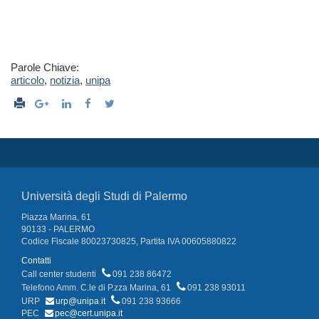
Parole Chiave:
articolo
,
notizia
,
unipa
Università degli Studi di Palermo
Piazza Marina, 61
90133 - PALERMO
Codice Fiscale 80023730825, Partita IVA 00605880822
Contatti
Call center studenti
091 238 86472
Telefono Amm. C.le di P.zza Marina, 61
091 238 93011
URP
urp@unipa.it
091 238 93666
PEC
pec@cert.unipa.it