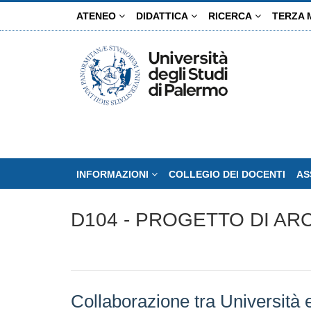
Salta
ATENEO
DIDATTICA
RICERCA
TERZA 
al
contenuto
principale
INFORMAZIONI
COLLEGIO DEI DOCENTI
AS
D104 - PROGETTO DI AR
Collaborazione tra Università e