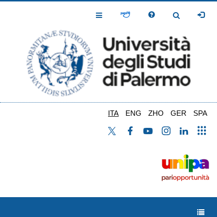
Salta
al
Toggle
Toggle
contenuto
Navigation
Navigation
principale
ITA
ENG
ZHO
GER
SPA