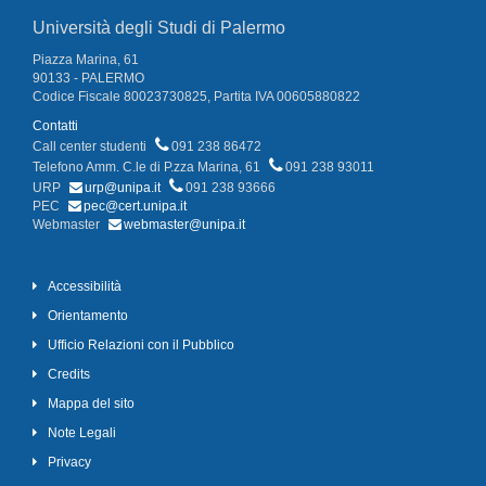
Università degli Studi di Palermo
Piazza Marina, 61
90133 - PALERMO
Codice Fiscale 80023730825, Partita IVA 00605880822
Contatti
Call center studenti
091 238 86472
Telefono Amm. C.le di P.zza Marina, 61
091 238 93011
URP
urp@unipa.it
091 238 93666
PEC
pec@cert.unipa.it
Webmaster
webmaster@unipa.it
Accessibilità
Orientamento
Ufficio Relazioni con il Pubblico
Credits
Mappa del sito
Note Legali
Privacy