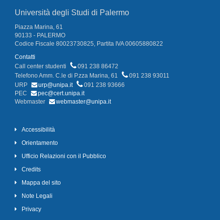
Università degli Studi di Palermo
Piazza Marina, 61
90133 - PALERMO
Codice Fiscale 80023730825, Partita IVA 00605880822
Contatti
Call center studenti
091 238 86472
Telefono Amm. C.le di P.zza Marina, 61
091 238 93011
URP
urp@unipa.it
091 238 93666
PEC
pec@cert.unipa.it
Webmaster
webmaster@unipa.it
Accessibilità
Orientamento
Ufficio Relazioni con il Pubblico
Credits
Mappa del sito
Note Legali
Privacy