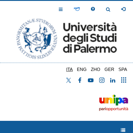
Salta
al
Toggle
Toggle
contenuto
Navigation
Navigation
principale
ITA
ENG
ZHO
GER
SPA