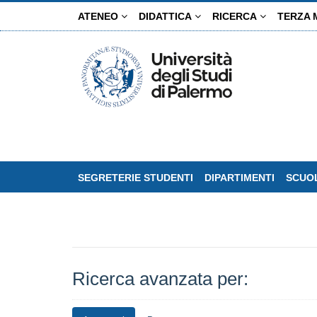
Salta
ATENEO
DIDATTICA
RICERCA
TERZA 
al
contenuto
principale
SEGRETERIE STUDENTI
DIPARTIMENTI
SCUOL
Ricerca avanzata per: