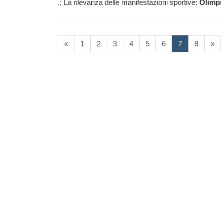
.; La rilevanza delle manifestazioni sportive:
Olimp
(current)
«
1
2
3
4
5
6
7
8
»