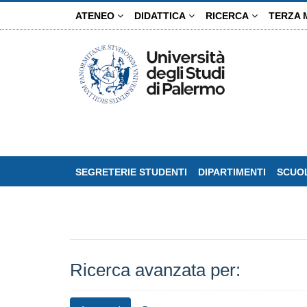
Salta
ATENEO
DIDATTICA
RICERCA
TERZA 
al
contenuto
principale
SEGRETERIE STUDENTI
DIPARTIMENTI
SCUOL
Ricerca avanzata per: