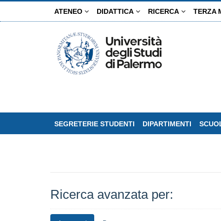
Salta
ATENEO
DIDATTICA
RICERCA
TERZA 
al
contenuto
principale
SEGRETERIE STUDENTI
DIPARTIMENTI
SCUOL
Ricerca avanzata per: