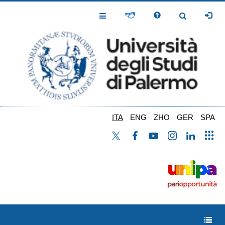
Salta
al
Toggle
Toggle
contenuto
Navigation
Navigation
principale
ITA
ENG
ZHO
GER
SPA