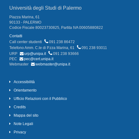
Università degli Studi di Palermo
Piazza Marina, 61
90133 - PALERMO
Codice Fiscale 80023730825, Partita IVA 00605880822
Contatti
Call center studenti
091 238 86472
Telefono Amm. C.le di P.zza Marina, 61
091 238 93011
URP
urp@unipa.it
091 238 93666
PEC
pec@cert.unipa.it
Webmaster
webmaster@unipa.it
Accessibilità
Orientamento
Ufficio Relazioni con il Pubblico
Credits
Mappa del sito
Note Legali
Privacy