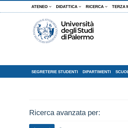
Salta
ATENEO
DIDATTICA
RICERCA
TERZA 
al
contenuto
principale
SEGRETERIE STUDENTI
DIPARTIMENTI
SCUOL
Ricerca avanzata per: