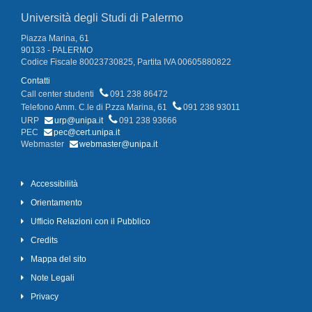
Università degli Studi di Palermo
Piazza Marina, 61
90133 - PALERMO
Codice Fiscale 80023730825, Partita IVA 00605880822
Contatti
Call center studenti
091 238 86472
Telefono Amm. C.le di P.zza Marina, 61
091 238 93011
URP
urp@unipa.it
091 238 93666
PEC
pec@cert.unipa.it
Webmaster
webmaster@unipa.it
Accessibilità
Orientamento
Ufficio Relazioni con il Pubblico
Credits
Mappa del sito
Note Legali
Privacy