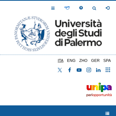
Salta
al
Toggle
Toggle
contenuto
Navigation
Navigation
principale
ITA
ENG
ZHO
GER
SPA