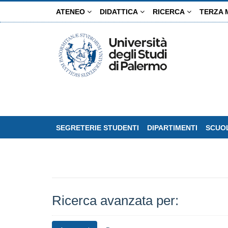
Salta
ATENEO
DIDATTICA
RICERCA
TERZA 
al
contenuto
principale
SEGRETERIE STUDENTI
DIPARTIMENTI
SCUOL
Ricerca avanzata per: